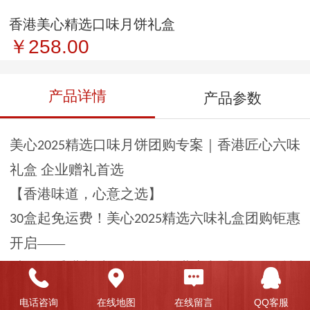
香港美心精选口味月饼礼盒
￥258.00
产品详情
产品参数
美心
精选口味月饼团购专案｜香港匠心六味
2025
礼盒 企业赠礼首选
【香港味道，心意之选】
盒起免运费！美心
精选六味礼盒团购钜惠
30
2025
开启——
以
香港制造品质，为企业定制「体面
温情
100%
+
超值」中秋解决方案
+
电话咨询
在线地图
在线留言
QQ客服