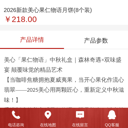
2026新款美心果仁物语月饼(8个装)
￥218.00
产品详情
产品参数
美心「果仁物语」中秋礼盒｜森林奇遇
×双味盛
宴 颠覆味觉的精品艺术
【当咖啡焦糖拥抱夏威夷果，当开心果化作流心
翡翠
——
美心用两颗匠心，重新定义中秋滋
2025
味！】
香港制造的美心「果仁物语」限量礼盒，以森林
奇境为灵感舞台，邀夏威夷果仁与开心果共舞。
电话咨询
在线地图
在线留言
QQ客服