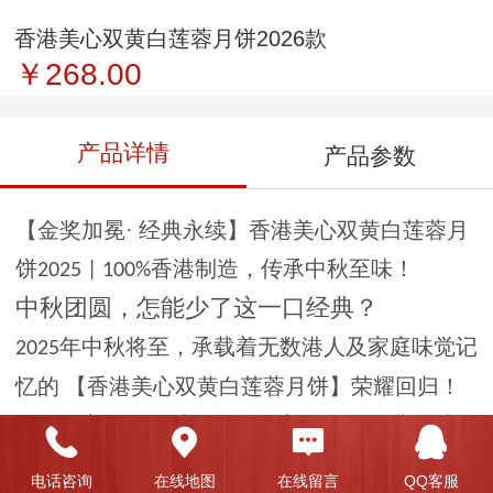
香港美心双黄白莲蓉月饼2026款
￥268.00
产品详情
产品参数
【金奖加冕
· 经典永续】香港美心双黄白莲蓉月
饼
香港制造，传承中秋至味！
2025 | 100%
中秋团圆，怎能少了这一口经典？
年中秋将至，承载着无数港人及家庭味觉记
2025
忆的 【香港美心双黄白莲蓉月饼】荣耀回归！
今年，它不仅延续了那份深入骨髓的经典滋味，
更以 「
金奖」 的**品质认
Monde Selection 2025
电话咨询
在线地图
在线留言
QQ客服